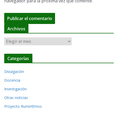
navegador para la próxima vez que comente.
A
Archivos
l
A
t
r
e
c
r
Categorías
h
n
i
a
Divulgación
v
t
o
Docencia
i
s
Investigación
v
Otras noticias
e
Proyecto RumiHEmos
: