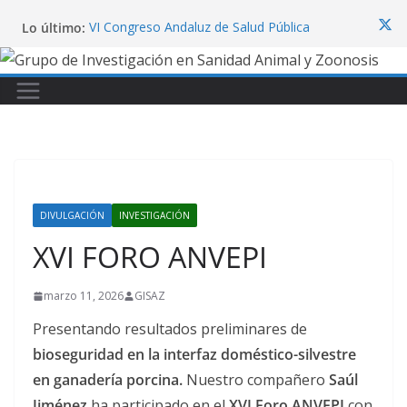
Saltar
Lo último:
VI Congreso Andaluz de Salud Pública
al
Veterinaria
contenido
Finaliza el curso “Técnicas y
Aplicaciones de la Microscopía”
Unveiling the clinical signs and
pathology in red deer (Cervus elaphus)
naturally infected with epizootic
haemorrhagic disease virus serotype 8
Participación en el 8th World
Lagomorph Conference
Congreso internacional “Tackling
DIVULGACIÓN
INVESTIGACIÓN
Emerging Vector-Borne Diseases in
XVI FORO ANVEPI
Europe: Building Research Networks”
marzo 11, 2026
GISAZ
Presentando resultados preliminares de
bioseguridad en la interfaz doméstico-silvestre
en ganadería porcina.
Nuestro compañero
Saúl
Jiménez
ha participado en el
XVI Foro ANVEPI
con