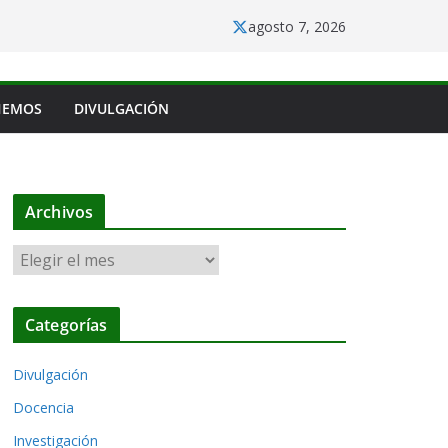
agosto 7, 2026
HEMOS
DIVULGACIÓN
Archivos
A
r
c
Categorías
h
i
Divulgación
v
o
Docencia
s
Investigación