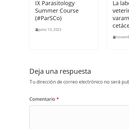
IX Parasitology
La lab
Summer Course
veteri
(#ParSCo)
varam
cetác
junio 10, 2023
noviemb
Deja una respuesta
Tu dirección de correo electrónico no será pub
Comentario
*