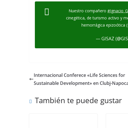
Nuestro compañero
#Ignacio_G
cinegética, de turismo activo y 
hemorrágica epizoótica (
— GISAZ (@GI
Internacional Conferece «Life Sciences for
Sustainable Development» en Clubj-Napoc
También te puede gustar