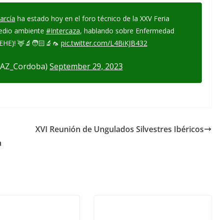
arcía
ha estado hoy en el foro técnico de la XXV Feria
medio ambiente
#Intercaza
, hablando sobre Enfermedad
EHE)! 🦌🔬🧑🏻‍🔬🦟
pic.twitter.com/L4BiKJB432
SAZ_Cordoba)
September 29, 2023
XVI Reunión de Ungulados Silvestres Ibéricos
a