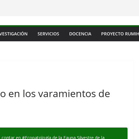
VESTIGACIÓN
SERVICIOS
DOCENCIA
PROYECTO RUMI
io en los varamientos de
e contar en
#Ecopatología
de la Fauna Silvestre de la