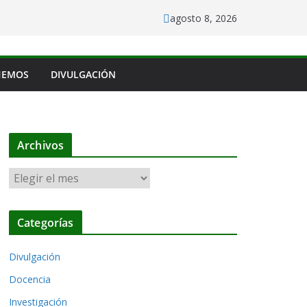
agosto 8, 2026
HEMOS
DIVULGACIÓN
Archivos
A
r
c
Categorías
h
i
Divulgación
v
o
Docencia
s
Investigación