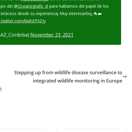
spo del
@Oceanografic_vl
para hablarnos del papel de los
cetáceos desde su experiencia¡ Muy interesante¡¡ 🐬🐋
c.twitter.com/blahEPXZjy
SAZ_Cordoba)
November 23, 2021
Stepping up from wildlife disease surveillance to
integrated wildlife monitoring in Europe
: