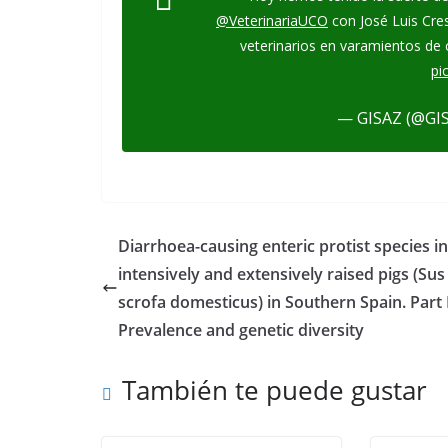
@VeterinariaUCO
con José Luis Cre
veterinarios en varamientos de 
pi
— GISAZ (@GI
Diarrhoea-causing enteric protist species in
intensively and extensively raised pigs (Sus
scrofa domesticus) in Southern Spain. Part I
Prevalence and genetic diversity
También te puede gustar