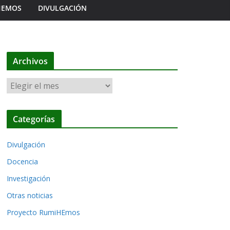
HEMOS
DIVULGACIÓN
Archivos
A
r
c
Categorías
h
i
Divulgación
v
o
Docencia
s
Investigación
Otras noticias
Proyecto RumiHEmos