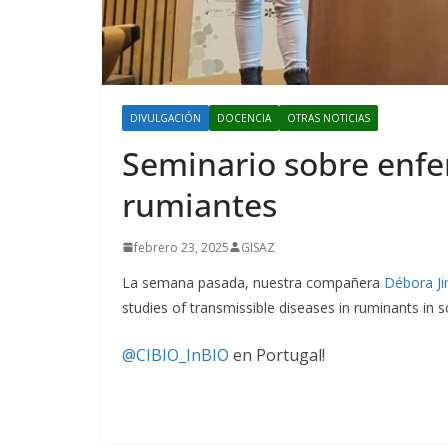
DIVULGACIÓN
DOCENCIA
OTRAS NOTICIAS
Seminario sobre enf
rumiantes
febrero 23, 2025
GISAZ
La semana pasada, nuestra compañera
Débora J
studies of transmissible diseases in ruminants in 
@CIBIO_InBIO
en Portugal!