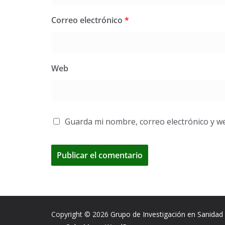
Correo electrónico
*
Web
Guarda mi nombre, correo electrónico y w
A
l
t
e
Copyright © 2026
Grupo de Investigación en Sanidad