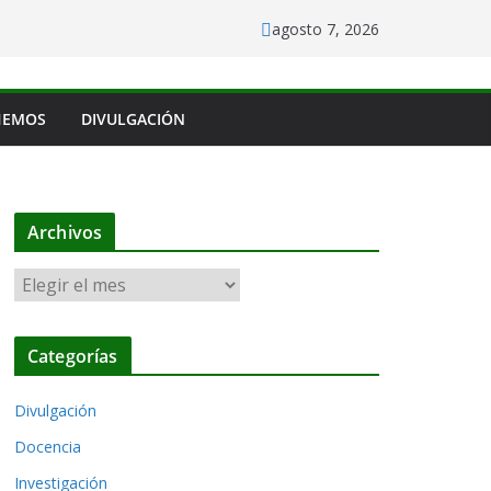
agosto 7, 2026
HEMOS
DIVULGACIÓN
Archivos
A
r
c
Categorías
h
i
Divulgación
v
o
Docencia
s
Investigación