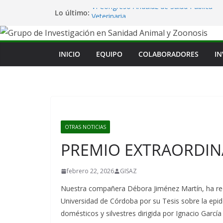
Saltar
VI Congreso Andaluz de Salud Pública
Lo último:
al
Veterinaria
Finaliza el curso “Técnicas y
contenido
Aplicaciones de la Microscopía”
Unveiling the clinical signs and
INICIO
EQUIPO
COLABORADORES
IN
pathology in red deer (Cervus elaphus)
naturally infected with epizootic
haemorrhagic disease virus serotype 8
Participación en el 8th World
Lagomorph Conference
Congreso internacional “Tackling
Emerging Vector-Borne Diseases in
OTRAS NOTICIAS
Europe: Building Research Networks”
PREMIO EXTRAORDI
febrero 22, 2026
GISAZ
Nuestra compañera Débora Jiménez Martín, ha rec
Universidad de Córdoba por su Tesis sobre la ep
domésticos y silvestres dirigida por Ignacio Gar