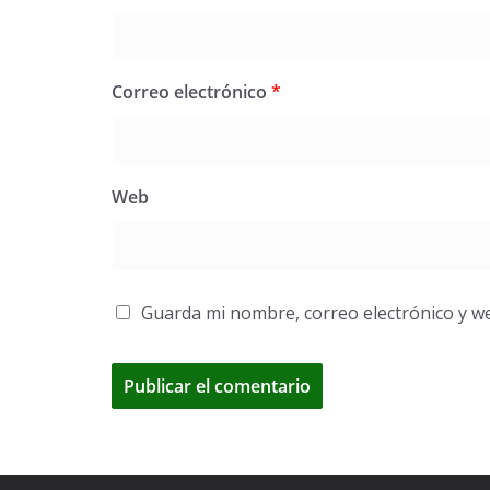
Correo electrónico
*
Web
Guarda mi nombre, correo electrónico y w
A
l
t