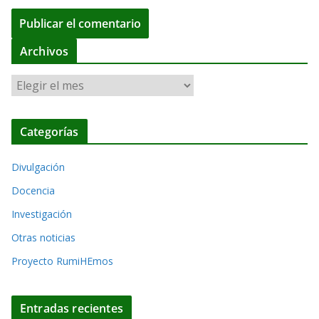
A
Archivos
l
A
t
r
e
c
r
Categorías
h
n
i
a
Divulgación
v
t
o
Docencia
i
s
Investigación
v
Otras noticias
e
Proyecto RumiHEmos
:
Entradas recientes