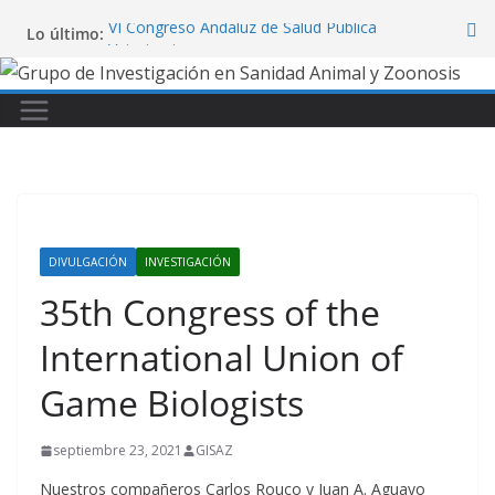
Saltar
VI Congreso Andaluz de Salud Pública
Lo último:
al
Veterinaria
contenido
Finaliza el curso “Técnicas y
Aplicaciones de la Microscopía”
Unveiling the clinical signs and
pathology in red deer (Cervus elaphus)
naturally infected with epizootic
haemorrhagic disease virus serotype 8
Participación en el 8th World
Lagomorph Conference
Congreso internacional “Tackling
DIVULGACIÓN
INVESTIGACIÓN
Emerging Vector-Borne Diseases in
Europe: Building Research Networks”
35th Congress of the
International Union of
Game Biologists
septiembre 23, 2021
GISAZ
Nuestros compañeros Carlos Rouco y Juan A. Aguayo