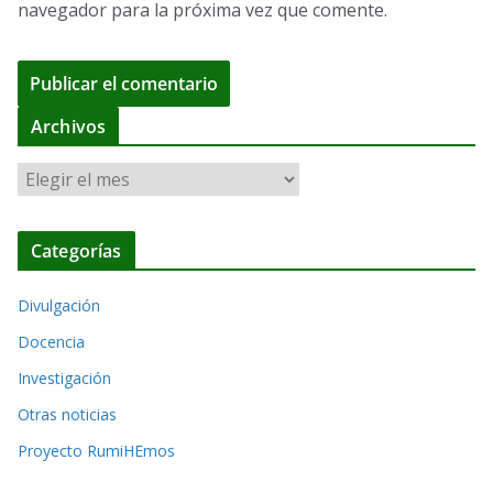
navegador para la próxima vez que comente.
A
Archivos
l
A
t
r
e
c
r
Categorías
h
n
i
a
Divulgación
v
t
o
Docencia
i
s
Investigación
v
Otras noticias
e
Proyecto RumiHEmos
: