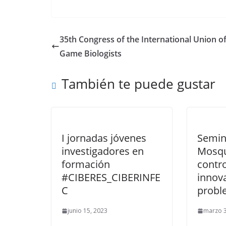
35th Congress of the International Union o
Game Biologists
También te puede gustar
I jornadas jóvenes
Semin
investigadores en
Mosqu
formación
contro
#CIBERES_CIBERINFE
innov
C
probl
junio 15, 2023
marzo 3