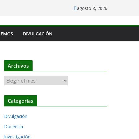
agosto 8, 2026
HEMOS
DIVULGACIÓN
Archivos
A
r
c
Categorías
h
i
Divulgación
v
o
Docencia
s
Investigación