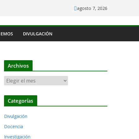
agosto 7, 2026
HEMOS
DIVULGACIÓN
Archivos
A
r
c
Categorías
h
i
Divulgación
v
o
Docencia
s
Investigación