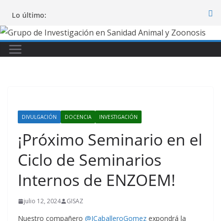
Saltar
Lo último:
al
contenido
DIVULGACIÓN
DOCENCIA
INVESTIGACIÓN
¡Próximo Seminario en el
Ciclo de Seminarios
Internos de ENZOEM!
julio 12, 2024
GISAZ
Nuestro compañero
@JCaballeroGomez
expondrá la