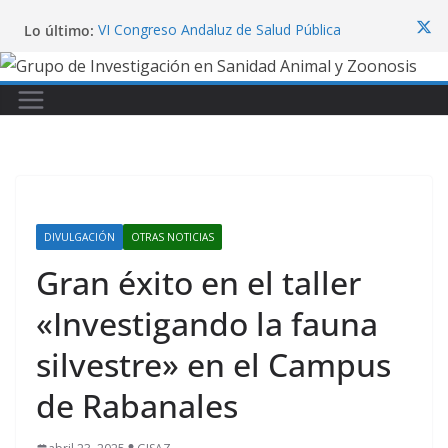
Saltar
Lo último:
VI Congreso Andaluz de Salud Pública
al
Veterinaria
contenido
Finaliza el curso “Técnicas y
Aplicaciones de la Microscopía”
Unveiling the clinical signs and
pathology in red deer (Cervus elaphus)
naturally infected with epizootic
haemorrhagic disease virus serotype 8
Participación en el 8th World
Lagomorph Conference
Congreso internacional “Tackling
DIVULGACIÓN
OTRAS NOTICIAS
Emerging Vector-Borne Diseases in
Gran éxito en el taller
Europe: Building Research Networks”
«Investigando la fauna
silvestre» en el Campus
de Rabanales