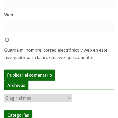
Web
Guarda mi nombre, correo electrónico y web en este
navegador para la próxima vez que comente.
A
Archivos
l
A
t
r
e
c
r
Categorías
h