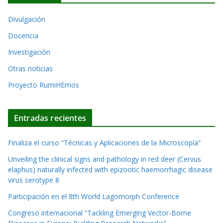
n
i
a
Divulgación
v
t
o
Docencia
i
s
Investigación
v
Otras noticias
e
Proyecto RumiHEmos
:
Entradas recientes
Finaliza el curso “Técnicas y Aplicaciones de la Microscopía”
Unveiling the clinical signs and pathology in red deer (Cervus
elaphus) naturally infected with epizootic haemorrhagic disease
virus serotype 8
Participación en el 8th World Lagomorph Conference
Congreso internacional “Tackling Emerging Vector-Borne