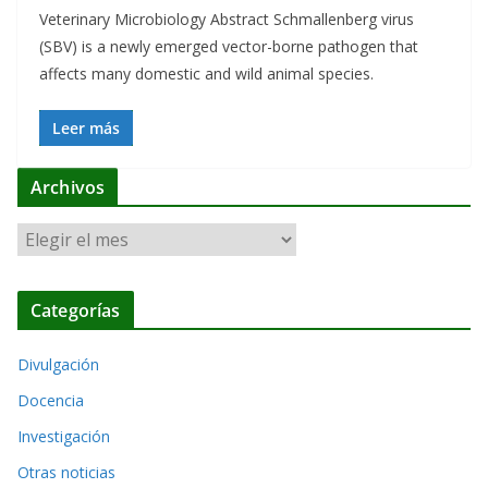
Veterinary Microbiology Abstract Schmallenberg virus
(SBV) is a newly emerged vector-borne pathogen that
affects many domestic and wild animal species.
Leer más
Archivos
A
r
c
Categorías
h
i
Divulgación
v
o
Docencia
s
Investigación
Otras noticias